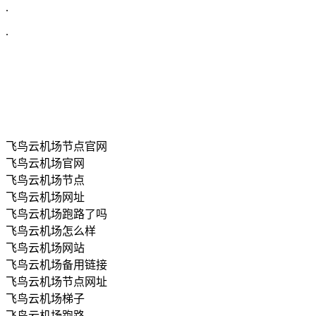
.
.
飞鸟云机场节点官网
飞鸟云机场官网
飞鸟云机场节点
飞鸟云机场网址
飞鸟云机场跑路了吗
飞鸟云机场怎么样
飞鸟云机场网站
飞鸟云机场备用链接
飞鸟云机场节点网址
飞鸟云机场梯子
飞鸟云机场跑路