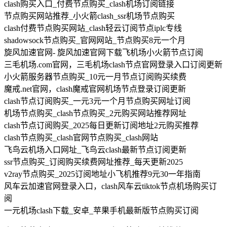
clash购买入口_付费节点购买_clash机场订阅链接
节点购买网站推荐_小火箭clash_ssr机场节点购买
clash付费节点购买网站_clash轻云订阅节点iplc专线
shadowsock节点购买_官网网站_节点购买8元一个月
旋风加速官网- 旋风加速官网下载飞机场小火箭节点订阅
三毛机场.com官网，三毛机场clash节点官网登录入口订阅更新
小火箭服务器节点购买_10元一月节点订阅购买续费
魔戒.net官网，clash魔戒官网机场节点登录订阅更新
clash节点订阅购买_一元3元一个月节点购买网址订阅
机场节点购买_clash节点购买_2元购买网站推荐网址
clash节点订阅购买_2025每日更新订阅地址2元购买推荐
clash节点购买_clash官网节点购买_clash网站
飞鸟云机场入口网址_飞鸟云clash最新节点订阅更新
ssr节点购买_订阅购买续费网址推荐_每天更新2025
v2ray节点购买_2025订阅地址小飞机推荐9元30一年指南
风车云加速官网登录入口，clash风车云tiktok节点机场购买订
阅
一元机场clash下载_安卓_苹果手机最新版节点购买订阅