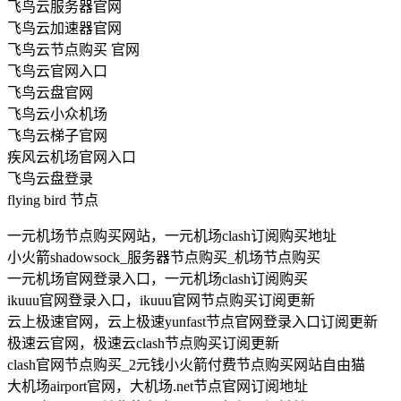
飞鸟云服务器官网
飞鸟云加速器官网
飞鸟云节点购买 官网
飞鸟云官网入口
飞鸟云盘官网
飞鸟云小众机场
飞鸟云梯子官网
疾风云机场官网入口
飞鸟云盘登录
flying bird 节点
一元机场节点购买网站，一元机场clash订阅购买地址
小火箭shadowsock_服务器节点购买_机场节点购买
一元机场官网登录入口，一元机场clash订阅购买
ikuuu官网登录入口，ikuuu官网节点购买订阅更新
云上极速官网，云上极速yunfast节点官网登录入口订阅更新
极速云官网，极速云clash节点购买订阅更新
clash官网节点购买_2元钱小火箭付费节点购买网站自由猫
大机场airport官网，大机场.net节点官网订阅地址