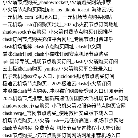
小火箭节点购买_shadowrocket小火箭购买网站推荐
小火箭节点购买网址iplc_ios_tiktok_teacat_海绵云2元
一元机场. com飞机场入口，一元机场节点购买网站
一元机场clash订阅购买地址_2025小火箭节点订阅地址
shadowsock节点购买_小火箭付费节点购买订阅推荐
clash订阅节点购买充值平台网址_专属节点付费知乎
clash机场推荐_clash节点购买网址_clash中文网
猫咪clash订阅_clash小猫咪订阅安卓机场节点购买
iplc国际专线_机场节点购买订阅_clash小火箭购买订阅
云上极速clash购买_yunfast小火箭购买平台登录入口
桔子云机场ssr登录入口，juzicloud机场节点购买订阅
极速云机场节点购买，2025极速云clash小火箭订阅
冲浪猫clash节点购买, 冲浪猫官网最新登录入口订阅更新
2025机场节点推荐_最新高速低价国际大飞机场节点ssr订阅
shadowrocket节点购买_小飞机火箭v2服务器节点购买官网
clash.verge_官网节点购买_使用教程安卓版下载入口
机场节点购买_小火箭clash一元低价高速ssr机场节点网站
clash节点购买_免费节点_机场节点配置教程小火箭订阅
clash节点购买_2元节点购买订阅网站网址推荐机场入口