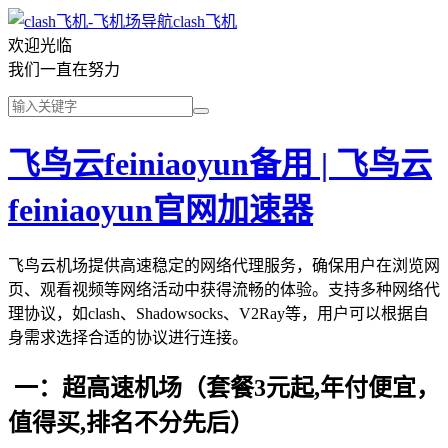
clash飞机
欢迎光临
我们一直在努力
飞鸟云feiniaoyun备用 | 飞鸟云
feiniaoyun官网加速器
飞鸟云机场提供高速稳定的网络代理服务，确保用户在浏览网
页、观看视频等网络活动中获得流畅的体验。支持多种网络代
理协议，如clash、Shadowsocks、V2Ray等，用户可以根据自
身需求选择合适的协议进行连接。
一：超高速机场（套餐3元起,年付便宜，
值得买,排名不分先后）